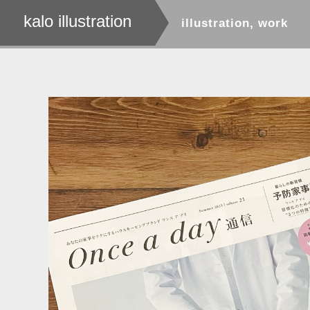
kalo illustration
illustration
,
work