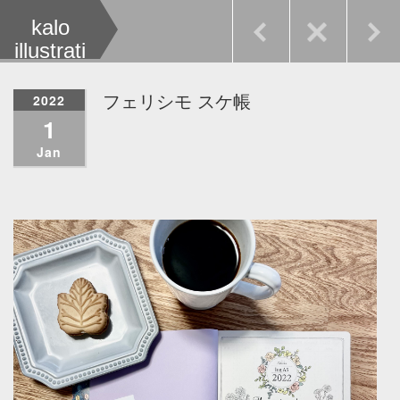
kalo
illustrati
on
2022
フェリシモ スケ帳
1
Jan