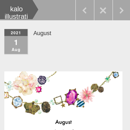
kalo
illustrati
on
2021
August
1
Aug