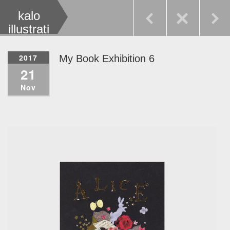
kalo
illustrati
on
2017
My Book Exhibition 6
21
Nov