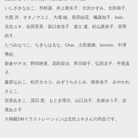
いしざきなおこ、市村譲、井上亜矢子、大沢かずみ、太田裕子、
大西 洋、オオノマユミ、大場 綾、長田結花、楓真知子、kalo、
北住ユキ、合田里美、坂口友佳子、進士 遙、杉山真依子、高寄
尚子、
たつみなつこ、ちぎらはるな、Chai、土田菜摘、tomoto、中澤
季絵、
新倉サチヨ、野田映美、花田栄治、早川靖子、弘田京子、平尾直
子、
藤原なおこ、松沢タカコ、みずうちさとみ、南奈央子、みやかわ
さとこ、
宮原あきこ、茂苅 恵、もとき理川、山口法子、吉泉ゆう子、吉
濱あさ子
※掲載DMイラストレーションは北住ユキさんの作品です。